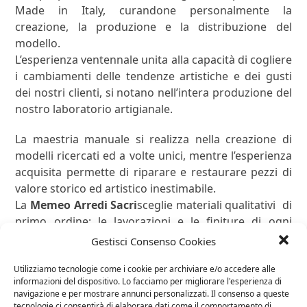
Made in Italy, curandone personalmente la
creazione, la produzione e la distribuzione del
modello.
L’esperienza ventennale unita alla capacità di cogliere
i cambiamenti delle tendenze artistiche e dei gusti
dei nostri clienti, si notano nell’intera produzione del
nostro laboratorio artigianale.
La maestria manuale si realizza nella creazione di
modelli ricercati ed a volte unici, mentre l’esperienza
acquisita permette di riparare e restaurare pezzi di
valore storico ed artistico inestimabile.
La
Memeo Arredi Sacri
sceglie materiali qualitativi di
primo ordine; le lavorazioni e le finiture di ogni
articolo, mostrano l’ unione della manualità e della
Gestisci Consenso Cookies
maestria dell’artigiano con il supporto della
Utilizziamo tecnologie come i cookie per archiviare e/o accedere alle
precisione e dell’innovazione delle nuove tecnologie
informazioni del dispositivo. Lo facciamo per migliorare l'esperienza di
garantendone precisione, accuratezza e bellezza nel
navigazione e per mostrare annunci personalizzati. Il consenso a queste
tempo.
tecnologie ci consentirà di elaborare dati come il comportamento di