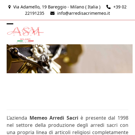
Skip
Via Adamello, 19 Bareggio - Milano ( Italia )
+39 02
to
22191235
info@arredisacrimemeo.it
content
Open
Close
mobile
mobile
menu
menu
Arredi Sacri Memeo
L’azienda
Memeo Arredi Sacri
è presente dal 1998
nel settore della produzione degli arredi sacri con
una propria linea di articoli religiosi completamente