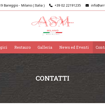
9 Bareggio - Milano ( Italia )
+39 02 22191235
info@arr
rgici
Restauro
Galleria
News ed Eventi
Cont
CONTATTI