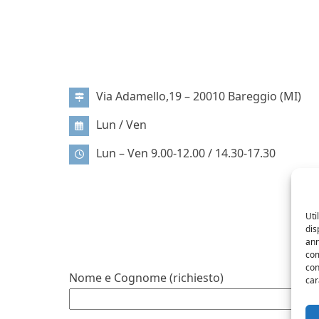
PRODUZIONE E
SHOWROOM
Via Adamello,19 – 20010 Bareggio (MI)
Lun / Ven
Lun – Ven 9.00-12.00 / 14.30-17.30
Uti
dis
INVIA UN MESSAGGIO
ann
com
con
Nome e Cognome (richiesto)
car