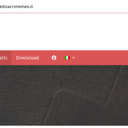
edisacrimemeo.it
atti
Download