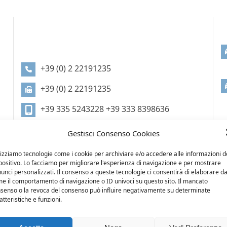
INFORMAZIONI DI
CONTATTO
+39 (0) 2 22191235
+39 (0) 2 22191235
+39 335 5243228 +39 333 8398636
info@arredisacrimemeo.it
Gestisci Consenso Cookies
lizziamo tecnologie come i cookie per archiviare e/o accedere alle informazioni d
positivo. Lo facciamo per migliorare l'esperienza di navigazione e per mostrare
DOVE SIAMO
unci personalizzati. Il consenso a queste tecnologie ci consentirà di elaborare da
e il comportamento di navigazione o ID univoci su questo sito. Il mancato
senso o la revoca del consenso può influire negativamente su determinate
atteristiche e funzioni.